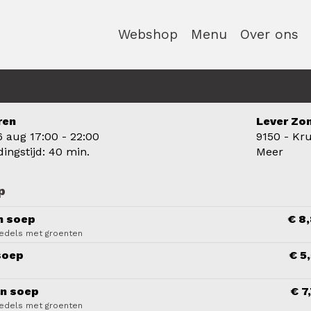
Webshop
Menu
Over ons
ren
Lever Zo
6 aug
17:00 - 22:00
9150 - Kr
dingstijd: 40 min.
Meer
p
n soep
€ 8
oedels met groenten
soep
€ 5
n soep
€ 7
oedels met groenten