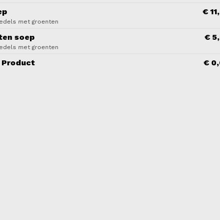
ep
€ 11
oedels met groenten
ten soep
€ 5
oedels met groenten
 Product
€ 0