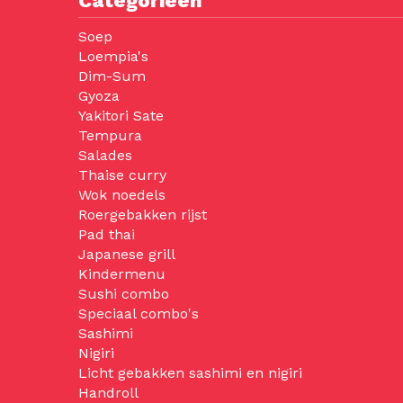
Categorieën
Soep
Loempia's
Dim-Sum
Gyoza
Yakitori Sate
Tempura
Salades
Thaise curry
Wok noedels
Roergebakken rijst
Pad thai
Japanese grill
Kindermenu
Sushi combo
Speciaal combo's
Sashimi
Nigiri
Licht gebakken sashimi en nigiri
Handroll