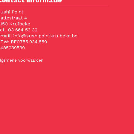
Contact informatie
ushi Point
attestraat 4
150 Kruibeke
el.:
03 664 53 32
mail:
info@sushipointkruibeke.be
BTW:
BE0755.934.559
0485239539
lgemene voorwaarden