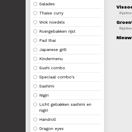
Salades
Visso
Thaise curry
Rijstn
Groen
Wok noedels
Rijstn
Roergebakken rijst
Nieuw
Pad thai
Japanese grill
Kindermenu
Sushi combo
Speciaal combo's
Sashimi
Nigiri
Licht gebakken sashimi en
nigiri
Handroll
Dragon eyes