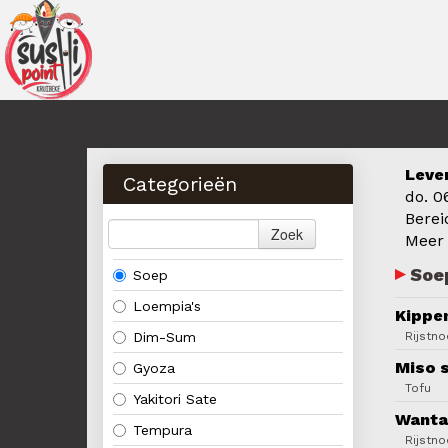
Leve
Categorieën
do. 0
Berei
Zoek
Meer
Soe
Soep
Loempia's
Kippe
Dim-Sum
Rijstn
Miso 
Gyoza
Tofu
Yakitori Sate
Wanta
Tempura
Rijstn