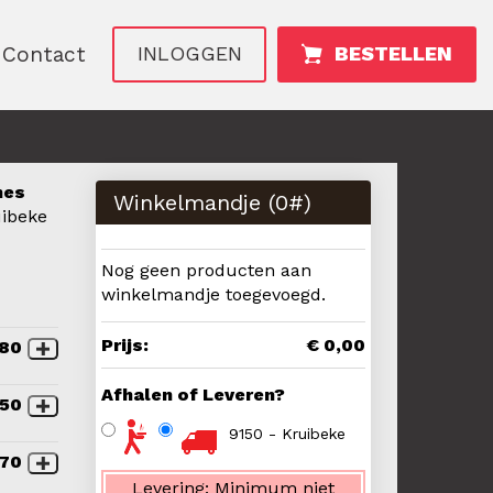
Contact
INLOGGEN
BESTELLEN
nes
Winkelmandje (
0
#)
uibeke
Nog geen producten aan
winkelmandje toegevoegd.
Prijs:
€ 0,00
,80
Afhalen of Leveren?
,50
9150 - Kruibeke
,70
Levering:
Minimum niet