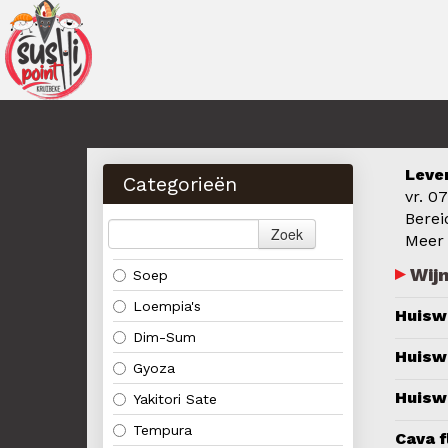
Leve
Categorieën
vr. 0
Berei
Zoek
Meer
Wijn
Soep
Loempia's
Huiswi
Dim-Sum
Huiswi
Gyoza
Huiswi
Yakitori Sate
Tempura
Cava f