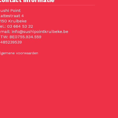
Contact informatie
ushi Point
attestraat 4
150 Kruibeke
el.:
03 664 53 32
mail:
info@sushipointkruibeke.be
BTW:
BE0755.934.559
0485239539
lgemene voorwaarden