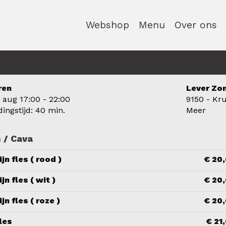
Webshop
Menu
Over ons
ren
Lever Zo
7 aug
17:00 - 22:00
9150 - Kr
dingstijd: 40 min.
Meer
 / Cava
jn fles ( rood )
€ 20
jn fles ( wit )
€ 20
jn fles ( roze )
€ 20
les
€ 21