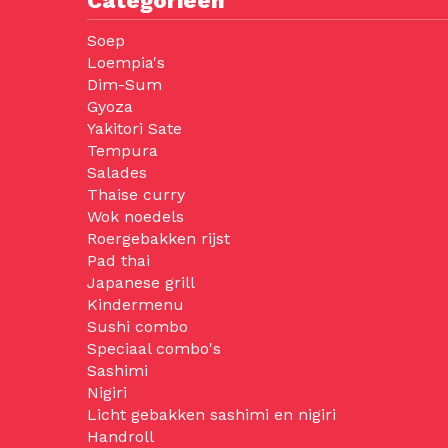
Categorieën
Soep
Loempia's
Dim-Sum
Gyoza
Yakitori Sate
Tempura
Salades
Thaise curry
Wok noedels
Roergebakken rijst
Pad thai
Japanese grill
Kindermenu
Sushi combo
Speciaal combo's
Sashimi
Nigiri
Licht gebakken sashimi en nigiri
Handroll