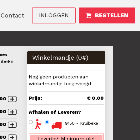
Contact
INLOGGEN
BESTELLEN
nes
Winkelmandje (
0
#)
uibeke
Nog geen producten aan
winkelmandje toegevoegd.
Prijs:
€ 0,00
,00
,00
Afhalen of Leveren?
9150 - Kruibeke
,00
,00
Levering:
Minimum niet