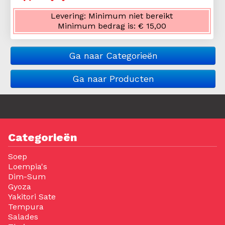
Levering:
Minimum niet bereikt
Minimum bedrag is:
€ 15,00
Ga naar Categorieën
Ga naar Producten
Categorieën
Soep
Loempia's
Dim-Sum
Gyoza
Yakitori Sate
Tempura
Salades