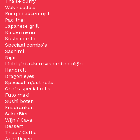
Thaise curry
Wok noedels
Roergebakken rijst
Pad thai
Japanese grill
Kindermenu
Sushi combo
Speciaal combo's
Sashimi
Nigiri
Licht gebakken sashimi en nigiri
Handroll
Dragon eyes
Speciaal in/out rolls
Chef's special rolls
Futo maki
Sushi boten
Frisdranken
Sake/Bier
Wijn / Cava
Dessert
Thee / Coffie
Aperitieven