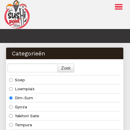
Webshop
Menu
Categorieën
Over ons
Contact
Zoek
Soep
INLOGGEN
BESTELLEN
Loempia's
Dim-Sum
Gyoza
Yakitori Sate
Tempura